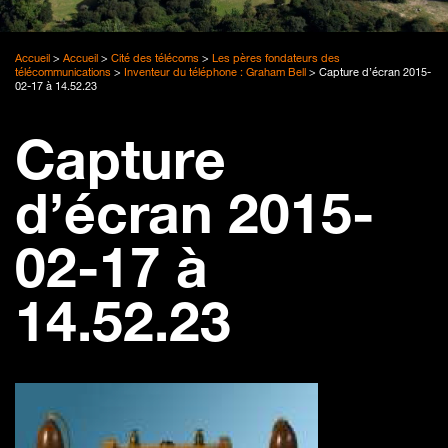
Accueil
>
Accueil
>
Cité des télécoms
>
Les pères fondateurs des
télécommunications
>
Inventeur du téléphone : Graham Bell
>
Capture d’écran 2015-
02-17 à 14.52.23
Capture
d’écran 2015-
02-17 à
14.52.23