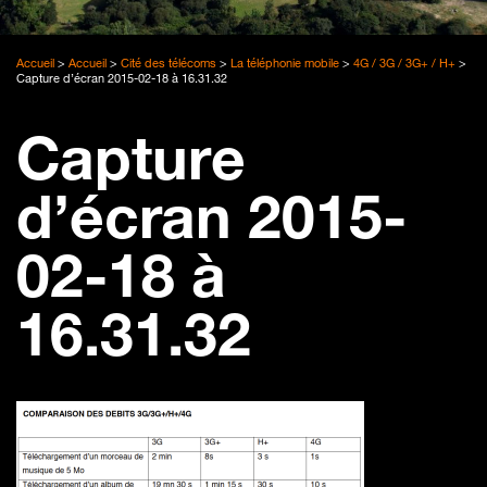
Accueil
>
Accueil
>
Cité des télécoms
>
La téléphonie mobile
>
4G / 3G / 3G+ / H+
>
Capture d’écran 2015-02-18 à 16.31.32
Capture
d’écran 2015-
02-18 à
16.31.32