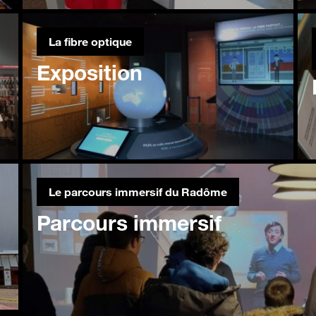
La fibre optique
Exposition
Le parcours immersif du Radôme
Parcours immersif