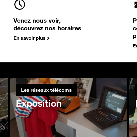
Venez nous voir,
P
découvrez nos horaires
c
p
En savoir plus
E
Les réseaux télécoms
Exposition