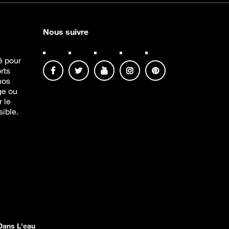
Nous suivre
té pour
rts
nos
ge ou
r le
sible.
Dans L'eau