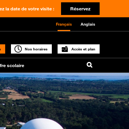
z la date de votre visite :
Réservez
Français
Anglais
s
Nos horaires
Accès et plan
fre scolaire