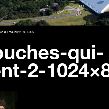
es-qui-miaulent-2-1024×866
ouches-qui-
ent-2-1024×