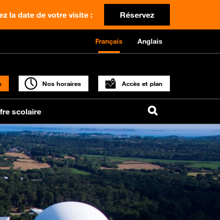
z la date de votre visite :
Réservez
Français
Anglais
s
Nos horaires
Accès et plan
fre scolaire