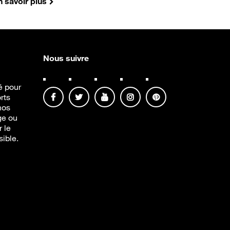
n savoir plus
Nous suivre
té pour
rts
nos
ge ou
r le
sible.