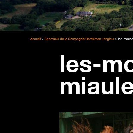
Accueil
>
Spectacle de la Compagnie Gentleman Jongleur
>
les-mouch
les-m
miaul