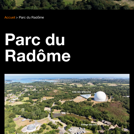
Accueil
>
Parc du Radôme
Parc du
Radôme