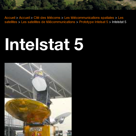
Accueil
>
Accueil
>
Cité des télécoms
>
Les télécommunications spatiales
>
Les
satellites
>
Les satellites de télécommunications
>
Prototype Intelsat 5
>
Intelstat 5
Intelstat 5