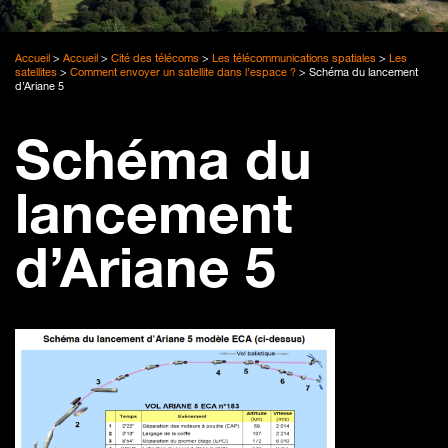
Accueil
>
Accueil
>
Cité des télécoms
>
Les télécommunications spatiales
>
Les
satellites
>
Comment envoyer un satellite dans l’espace ?
>
Schéma du lancement
d’Ariane 5
Schéma du
lancement
d’Ariane 5