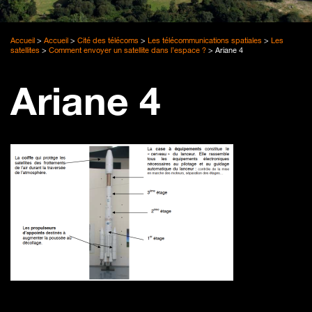
Accueil
>
Accueil
>
Cité des télécoms
>
Les télécommunications spatiales
>
Les
satellites
>
Comment envoyer un satellite dans l’espace ?
>
Ariane 4
Ariane 4