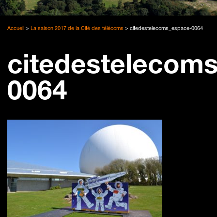
Accueil
>
La saison 2017 de la Cité des télécoms
>
citedestelecoms_espace-0064
citedestelecom
0064