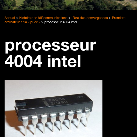
Accueil
>
Histoire des télécommunications
>
L’ère des convergences
>
Premiere
ordinateur et la « puce »
>
processeur 4004 intel
processeur
4004 intel