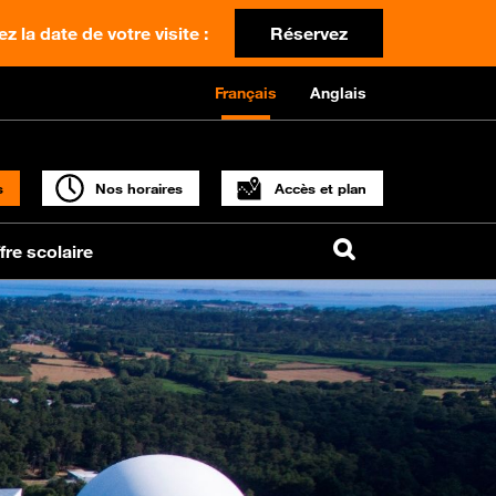
z la date de votre visite :
Réservez
Français
Anglais
s
Nos horaires
Accès et plan
fre scolaire