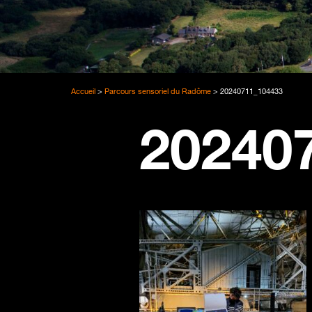
Accueil
>
Parcours sensoriel du Radôme
>
20240711_104433
20240