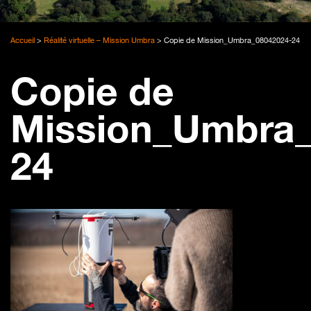
Accueil
>
Réalité virtuelle – Mission Umbra
>
Copie de Mission_Umbra_08042024-24
Copie de
Mission_Umbra_
24