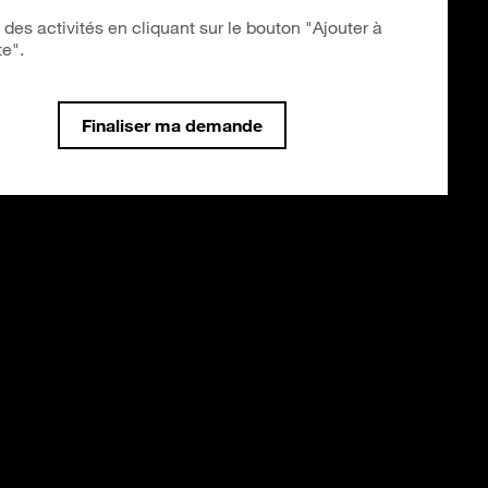
 des activités en cliquant sur le bouton "Ajouter à
te".
Finaliser ma demande