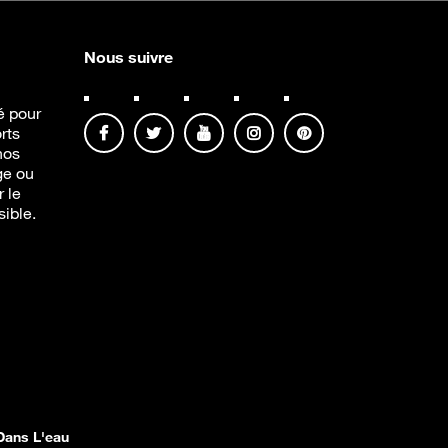
Nous suivre
té pour
rts
nos
ge ou
r le
sible.
Dans L'eau