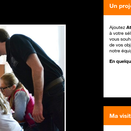
Un proj
Ajoutez
At
à votre sé
vous souha
de vos ob
notre équ
En quelque
Ma visi