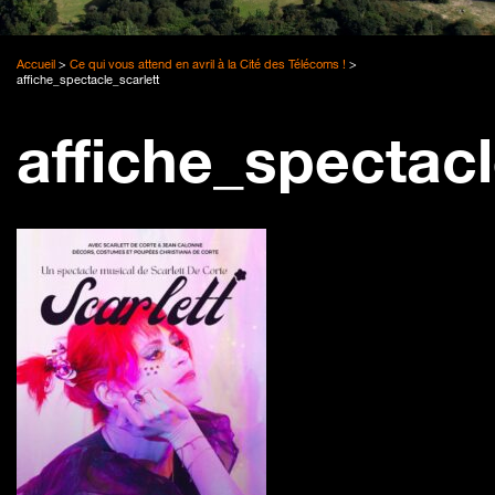
Accueil
>
Ce qui vous attend en avril à la Cité des Télécoms !
>
affiche_spectacle_scarlett
affiche_spectacl