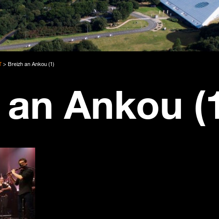
T
>
Breizh an Ankou (1)
 an Ankou (