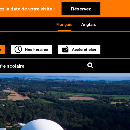
z la date de votre visite :
Réservez
Français
Anglais
s
Nos horaires
Accès et plan
fre scolaire