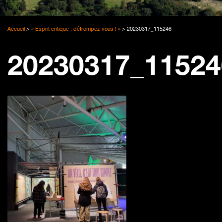
Accueil
>
« Esprit critique : détrompez-vous ! »
>
20230317_115246
20230317_11524