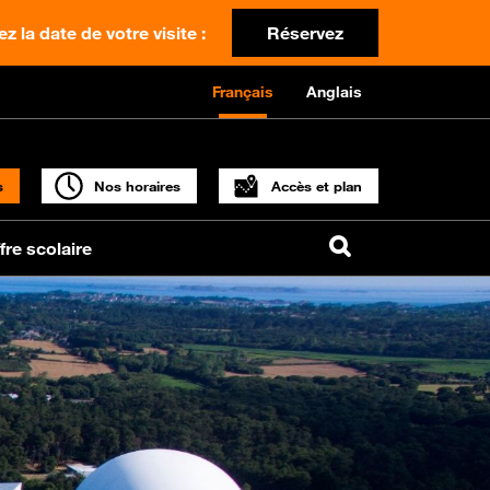
z la date de votre visite :
Réservez
Français
Anglais
s
Nos horaires
Accès et plan
fre scolaire