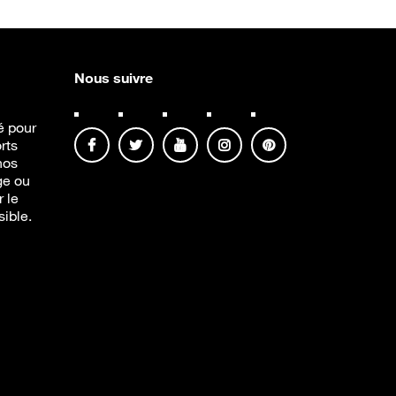
Nous suivre
té pour
rts
nos
ge ou
r le
sible.