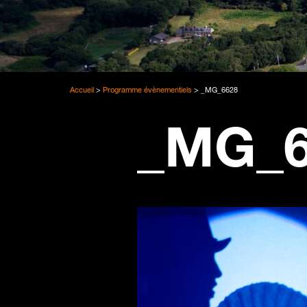
Accueil
>
Programme évènementiels
>
_MG_6628
_MG_6