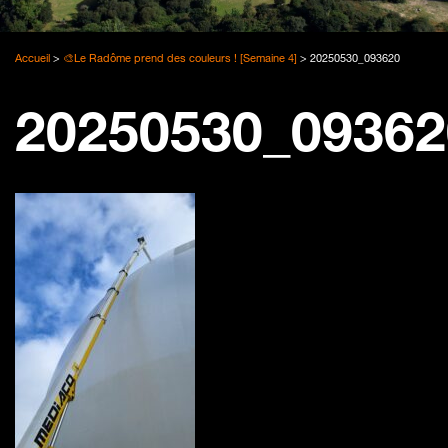
Accueil
>
🎨Le Radôme prend des couleurs ! [Semaine 4]
>
20250530_093620
20250530_09362