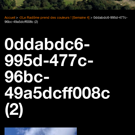
Accueil
>
🎨Le Radôme prend des couleurs ! [Semaine 4]
>
0ddabdc6-995d-477c-
96bc-49a5dcff008c (2)
0ddabdc6-
995d-477c-
96bc-
49a5dcff008c
(2)