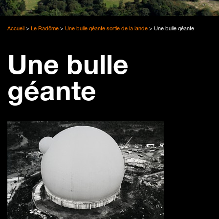
Accueil
>
Le Radôme
>
Une bulle géante sortie de la lande
>
Une bulle géante
Une bulle
géante