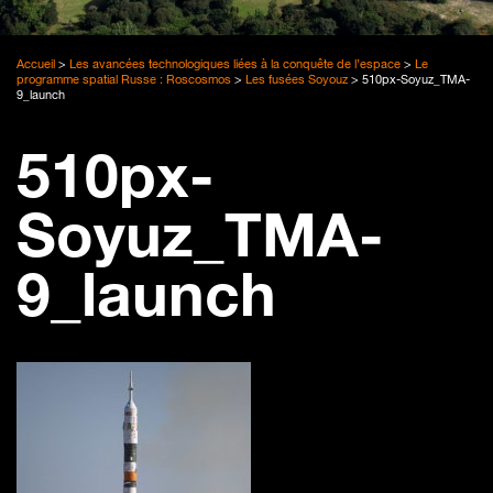
Accueil
>
Les avancées technologiques liées à la conquête de l’espace
>
Le
programme spatial Russe : Roscosmos
>
Les fusées Soyouz
>
510px-Soyuz_TMA-
9_launch
510px-
Soyuz_TMA-
9_launch