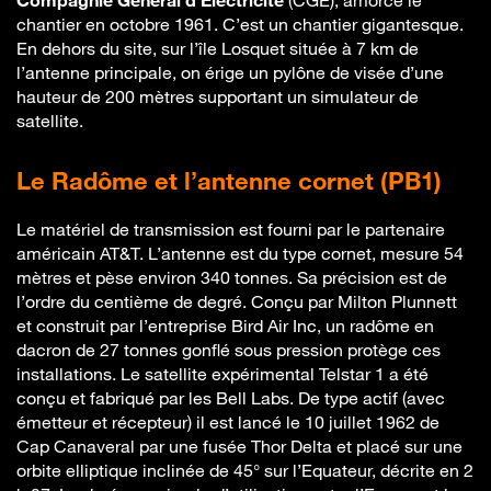
Compagnie Général d’Électricité
(CGE), amorce le
chantier en octobre 1961. C’est un chantier gigantesque.
En dehors du site, sur l’île Losquet située à 7 km de
l’antenne principale, on érige un pylône de visée d’une
hauteur de 200 mètres supportant un simulateur de
satellite.
Le Radôme et l’antenne cornet (PB1)
Le matériel de transmission est fourni par le partenaire
américain AT&T. L’antenne est du type cornet, mesure 54
mètres et pèse environ 340 tonnes. Sa précision est de
l’ordre du centième de degré. Conçu par Milton Plunnett
et construit par l’entreprise Bird Air Inc, un radôme en
dacron de 27 tonnes gonflé sous pression protège ces
installations. Le satellite expérimental Telstar 1 a été
conçu et fabriqué par les Bell Labs. De type actif (avec
émetteur et récepteur) il est lancé le 10 juillet 1962 de
Cap Canaveral par une fusée Thor Delta et placé sur une
orbite elliptique inclinée de 45° sur l’Equateur, décrite en 2