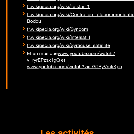
fr.wikipedia.org/wiki/Telstar_1
fr.wikipedia.org/wiki/Centre_de_télécommunicat
Bodou
fr.wikipedia.org/wiki/Syncom
fr.wikipedia.org/wiki/Intelsat_I
fr.wikipedia.org/wiki/Syracuse_satellite
Et en musique
www.youtube.com/watch?
v=ryrEPzsx1gQ
et
www.youtube.com/watch?v=_GTPyVmkKpo
Les activités