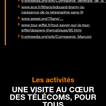
fr.wikipedia.org/wiki/Compagnie_générale_de_la_t
www.ece.fr/90ans/edouard-branly-la-
naissance-de-la-telegraphie-sans-fil
www.appat.org/70ans/…
www.tour-eiffel.fr/tout-savoir-sur-la-tour-
eiffel/dossiers-thematiques/95.html
fr.wikipedia.org/wiki/Compagnie_Marconi
Les activités
UNE VISITE AU CŒUR
DES TÉLÉCOMS, POUR
TOUS