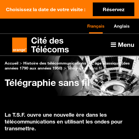
Choisissez la date de votre visite :
Réservez
Français
Anglais
Menu
Accueil
>
Histoire des télécommunications
>
L’âge classique (des
années 1790 aux années 1950)
>
Télégraphie sans fil
Télégraphie sans fil
La T.S.F. ouvre une nouvelle ère dans les
télécommunications en utilisant les ondes pour
transmettre.