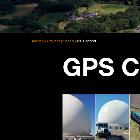
Accueil
>
Groupes jeunes
>
GPS Connect
GPS C