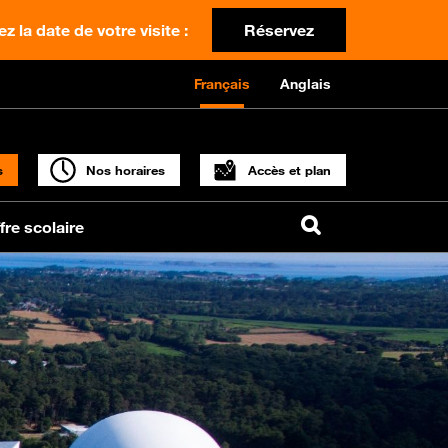
z la date de votre visite :
Réservez
Français
Anglais
s
Nos horaires
Accès et plan
fre scolaire