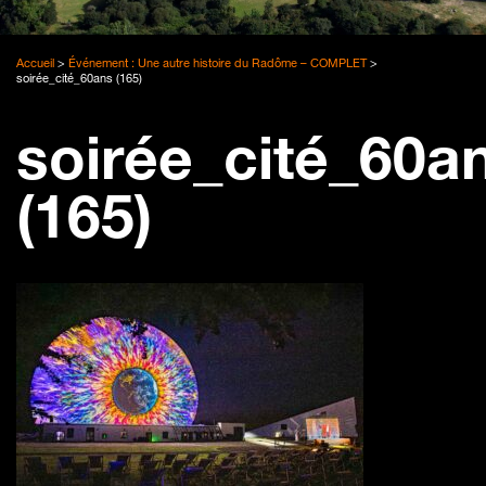
Accueil
>
Événement : Une autre histoire du Radôme – COMPLET
>
soirée_cité_60ans (165)
soirée_cité_60a
(165)