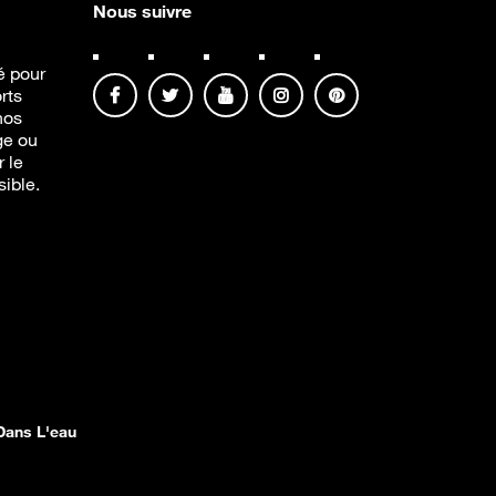
Nous suivre
té pour
rts
nos
ge ou
r le
sible.
Dans L'eau