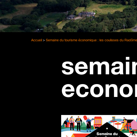
Accueil
>
Semaine du tourisme économique : les coulisses du Radôm
semai
econo