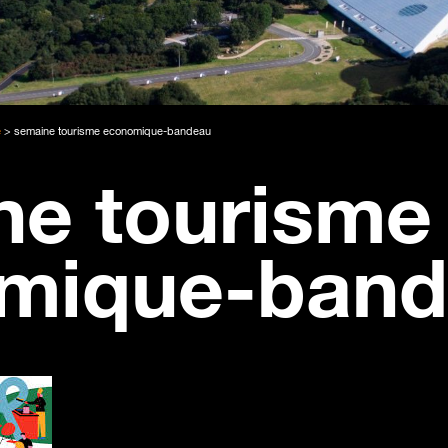
e
>
semaine tourisme economique-bandeau
ne tourisme
mique-band