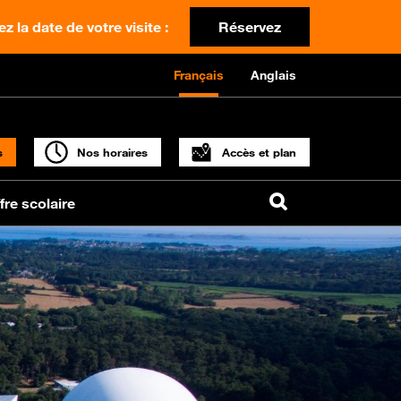
z la date de votre visite :
Réservez
Français
Anglais
s
Nos horaires
Accès et plan
fre scolaire