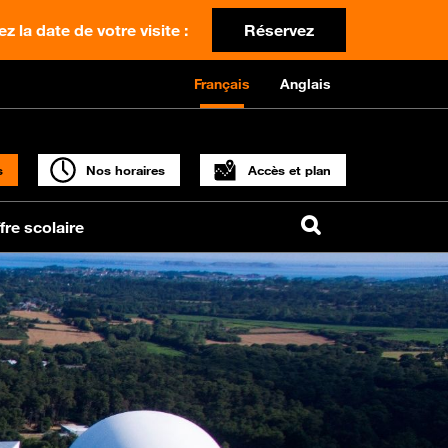
z la date de votre visite :
Réservez
Français
Anglais
s
Nos horaires
Accès et plan
fre scolaire