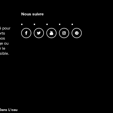
Nous suivre
té pour
rts
nos
ge ou
r le
sible.
Dans L'eau