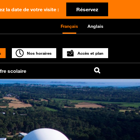
z la date de votre visite :
Réservez
Français
Anglais
s
Nos horaires
Accès et plan
fre scolaire