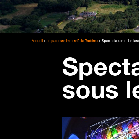
Accueil
>
Le parcours immersif du Radôme
>
Spectacle son et lumièr
Specta
sous 