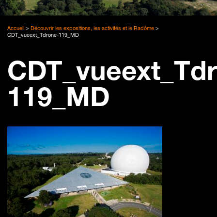
Accueil
>
Découvrir les expositions, les activités et le Radôme
>
CDT_vueext_Tdrone-119_MD
CDT_vueext_Tdr
119_MD